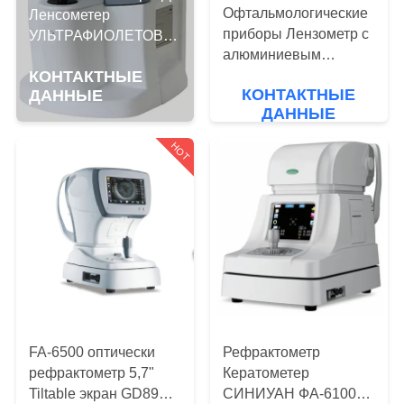
Офтальмологические
Ленсометер
ПРОВЕРКА
приборы Лензометр с
УЛЬТРАФИОЛЕТОВЫЙ
алюминиевым
измеряя оптически
КАЧЕСТВА
корпусом
КОНТАКТНЫЕ
Ленсометер с экраном
КОНТАКТНЫЕ
ДАННЫЕ
ГД6038/ГД6038А ЛКД
ДАННЫЕ
СВЯЖИТЕСЬ
касания 7 дюймов
МЫ
HOT
СПРОСИТЕ
ЦИТАТУ
КАРТА
САЙТА
FA-6500 оптически
Рефрактометр
рефрактометр 5,7"
Кератометер
PRIVACY
Tiltable экран GD8907
СИНИУАН ФА-6100К