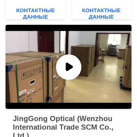
POLICY
LCD касания цвета
автоматический экран
КОНТАКТНЫЕ
КОНТАКТНЫЕ
ЛКД 7 дюймов в
ДАННЫЕ
ДАННЫЕ
пределах
построенного
измерения ГРК8905
ПД принтера
АВТОМАТИЧЕСКОГО
JingGong Optical (Wenzhou
International Trade SCM Co.,
Ltd.)