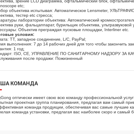
ектива, зрение LCD диаграмма, офтальмический блок, офтальмиче
inoscope etc;
бор объектива испытывая: Автоматическое Lensmeter, УЛЬТРАФИО
ектива, тестер etc стресса;
аратуры лаборатории объектива: Автоматический кромкострогатель
ектива руки, фальцаппарат, бурильщик объектива, ультразвуковой у
ессуары: Объектив преграждая пусковые площадки, Interliner etc.
рговые условия:
ата: TT, западное соединение, L/C, PayPal;
мя выполнения: 7 до 14 рабочих дней для того чтобы закончить зак
антия: 1 год;
андарт: ISO, CE, УПРАВЛЕНИЕ ПО САНИТАРНОМУ НАДЗОРУ ЗА
луживания после продажи: Пожизненный
АША КОМАНДА
gGong оптически имеет свою всю команду профессиональной услуг
пытная проектная группа планирования, предлагая вам самый при
ффективная команда продукции, обеспечивая вас самые лучшие ка
мелая команда установки, предлагая вас наиболее скоро и самый 