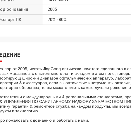
Год основания
2005
Экспорт ПК
70% - 80%
ЕДЕНИЕ
ех пор от 2005, искать JingGong оптически начатого сделанного в 
евых магазинов, с опытом много лет и вкладом в этом поле, теперь 
портирующ широкий диапазон офтальмических аппаратур, лаборат
оратории & аксессуаров, если вы оптические инструменты оптовик,
оратория объектива, то вы можете иметь самые лучшие решения о
оответствии с международными & региональными стандартами, про
 & УПРАВЛЕНИЯ ПО САНИТАРНОМУ НАДЗОРУ ЗА КАЧЕСТВОМ ПИ
итику гарантии & ремонтное служба на каждом продукты, мы всегд
дукты и технологию.
ро пожаловать к дознанию и работать с нами.