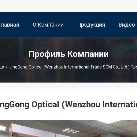
Главная
О Компании
Продукция
Видео
траница
Профиль Компании
ца
/
JingGong Optical (Wenzhou International Trade SCM Co., Ltd.) 
ingGong Optical (Wenzhou Internati