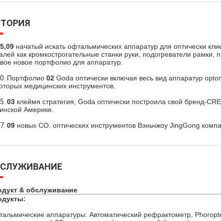
СТОРИЯ
5,09
начатый искать офтальмических аппаратур для оптически кли
алей как кромкострогательные станки руки, подогреватели рамки, 
вое новое портфолио для аппаратур.
0.
Портфолио
02
Goda оптически включая весь вид аппаратур optom
оторых медицинских инструментов.
5.
03
клеймя стратегия, Goda оптически построила свой бренд-CRE
инской Америке.
7.
09
новых CO. оптических инструментов Вэньчжоу JingGong компан
БСЛУЖИВАНИЕ
одукт & обслуживание
одукты:
альмические аппаратуры: Автоматический рефрактометр, Phoropte