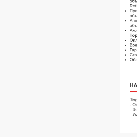
объ
Ret
При
объ
Апп
объ
Акс
То
Опл
Вре
Гар
Ст
Обс
Н
Jin
- О
- Э
- У