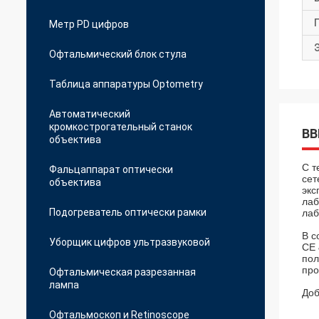
Метр PD цифров
Офтальмический блок стула
Таблица аппаратуры Optometry
Автоматический
кромкострогательный станок
ВВ
объектива
С т
Фальцаппарат оптически
сет
объектива
экс
лаб
Подогреватель оптически рамки
лаб
В с
Уборщик цифров ультразвуковой
CE
пол
про
Офтальмическая разрезанная
лампа
Доб
Офтальмоскоп и Retinoscope