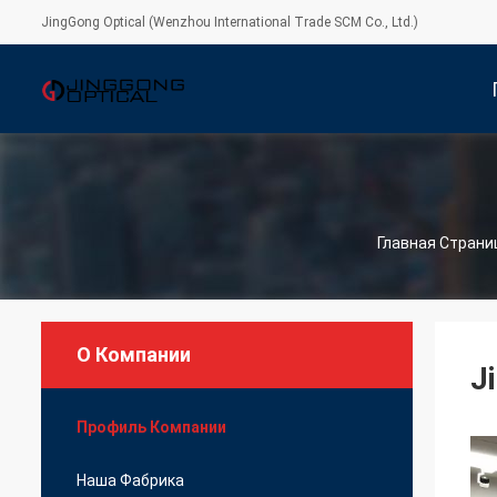
JingGong Optical (Wenzhou International Trade SCM Co., Ltd.)
С
Главная Страни
О Компании
J
Профиль Компании
Наша Фабрика