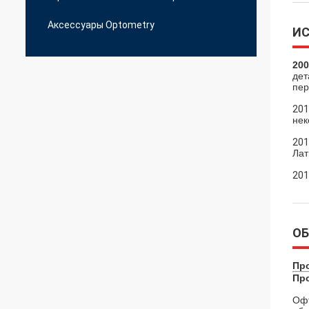
Аксессуары Optometry
И
200
дет
пер
201
нек
201
Лат
201
О
Пр
Пр
Офт