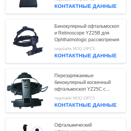
GD9501
КОНТАКТНЫЕ ДАННЫЕ
ПРОВЕРКА
КАЧЕСТВА
12
Бинокулярный офтальмоскоп
и Retinoscope YZ25B для
Набор объектива
СВЯЖИТЕСЬ
Ophthalmologic рассмотрения
МЫ
Optometry пробный
negotiable MOQ:10PCS
КОНТАКТНЫЕ ДАННЫЕ
СПРОСИТЕ
ЦИТАТУ
Перезаряжаемые
бинокулярный косвенный
15
офтальмоскоп YZ25C с
КАРТА
шариком GD9503A СИД
Optometry
negotiable MOQ:10PCS
САЙТА
КОНТАКТНЫЕ ДАННЫЕ
Phoropter
PRIVACY
Офтальмический