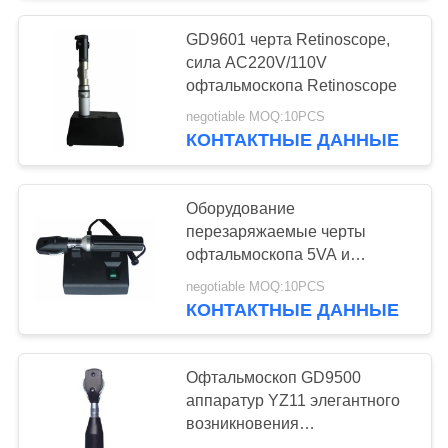
GD9601 черта Retinoscope,
16
сила AC220V/110V
офтальмоскопа Retinoscope
Метр PD цифров
negotiable MOQ:10PCS
КОНТАКТНЫЕ ДАННЫЕ
Оборудование
перезаряжаемые черты
офтальмоскопа 5VA и
14
галоида Retinoscope
negotiable MOQ:10PCS
Офтальмический
диагностическое
КОНТАКТНЫЕ ДАННЫЕ
блок стула
Офтальмоскоп GD9500
аппаратур YZ11 элегантного
возникновения
офтальмический