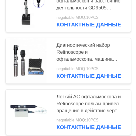
POLICY
офтальмоскоп и расстояние
деятельности GD9505
Retinoscope 0.67m
negotiable MOQ:10PCS
24
КОНТАКТНЫЕ ДАННЫЕ
Автоматический
репроектор
Диагностический набор
Retinoscope и
диаграммы
офтальмоскопа, машина
GD9505A экзамена глаза
negotiable MOQ:10PCS
КОНТАКТНЫЕ ДАННЫЕ
13
Всеобщая пробная
Легкий AC офтальмоскопа и
Retinoscope пользы привел
рамка
вращение в действие черты
360°
negotiable MOQ:10PCS
КОНТАКТНЫЕ ДАННЫЕ