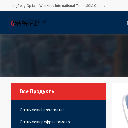
JingGong Optical (Wenzhou International Trade SCM Co., Ltd.)
С
Все Продукты
Оптически Lensometer
Оптически рефрактометр