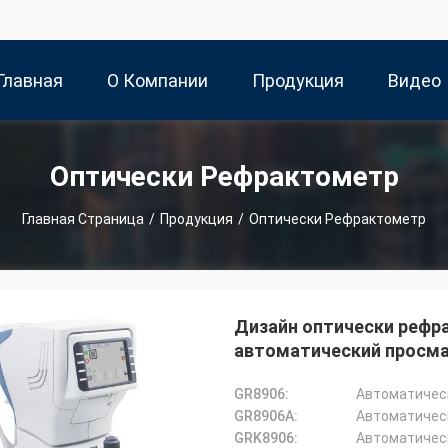
Главная
О Компании
Продукция
Видео
траница
Оптически Рефрактометр
Главная Страница
/
Продукция
/
Оптически Рефрактометр
Дизайн оптически рефр
автоматический просм
GR8906:
Автоматичес
GR8906A:
Автоматичес
GRK8906:
Автоматичес