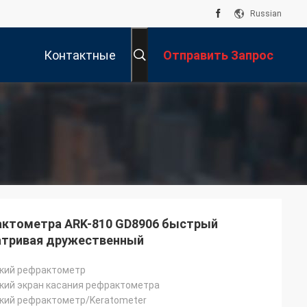
Russian
Контактные
Отправить Запрос
Данные
актометра ARK-810 GD8906 быстрый
атривая дружественный
кий рефрактометр
кий экран касания рефрактометра
кий рефрактометр/Keratometer