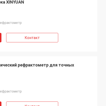
рка XINYUAN
рефрактометр
Контакт
ический рефрактометр для точных
рефрактометр