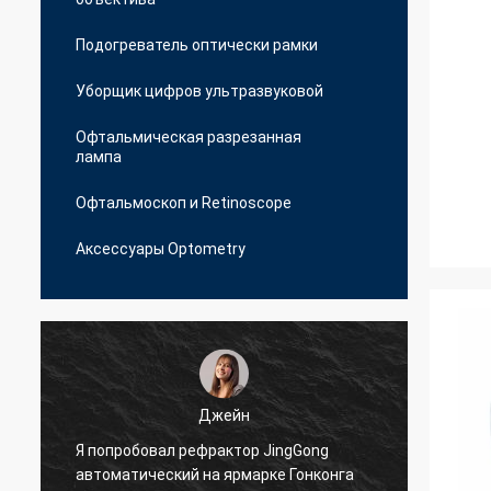
Подогреватель оптически рамки
Уборщик цифров ультразвуковой
Офтальмическая разрезанная
лампа
Офтальмоскоп и Retinoscope
Аксессуары Optometry
Джейн
Я попробовал рефрактор JingGong
Я суд
автоматический на ярмарке Гонконга
для н