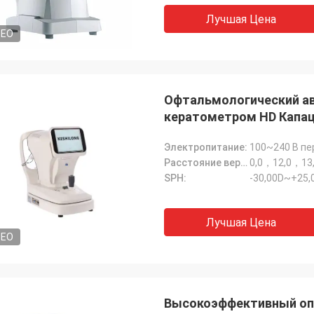
ументов но JingGong самое
теперь все детали мы
Лучшая Цена
е, они может обеспечить
импортированы от их, 
DEO
ные профессиональные ответы
команды и работ.
ого чтобы разрешить наши
емы, порекомендованный
вщика!
Офтальмологический ав
кератометром HD Капац
Keshilong Brand
Электропитание:
100~240 В пе
Расстояние вершины (VD):
0,0，12,0，13
SPH:
-30,00D~+25,00
Лучшая Цена
DEO
Высокоэффективный оп