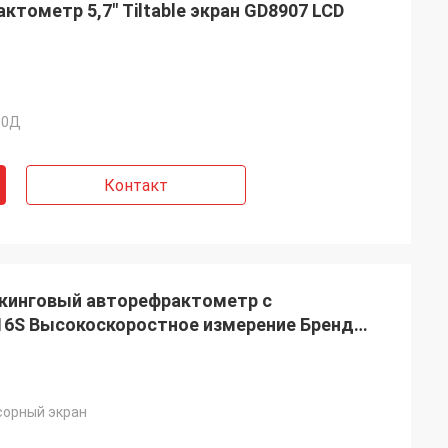
ктометр 5,7" Tiltable экран GD8907 LCD
00Д
Контакт
кинговый авторефрактометр с
16S Высокоскоростное измерение Бренд
и раздатчик
ный с командой
сорный экран
 MIDO в Милане,