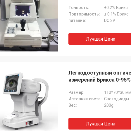
кератометрии
Точность:
±0,2% Брикс
Повторимость:
± 0,1% Брикс
питание:
DC 3V
Лучшая Цена
Легкодоступный оптиче
измерений Брикса 0-95%
Размер:
110*70*30 м
Источник света:
Светодиоды
Вес:
200g
Лучшая Цена