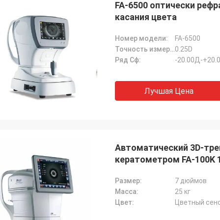
FA-6500 оптически рефра
касания цвета
Номер модели:
FA-6500
Точность измерения:
0.25D
Ряд Сф:
-20.00Д-+20.
Лучшая Цена
Автоматический 3D-тре
кератометром FA-100K 
XinYuan
Размер:
7 дюймов
Bob
Адриан, оптическ
Масса:
25 кг
ил за больше чем 10 поставщиков
Удачливый к встречен
Цвет:
Цветный сен
ашего дела оптических
JingGong оптически на