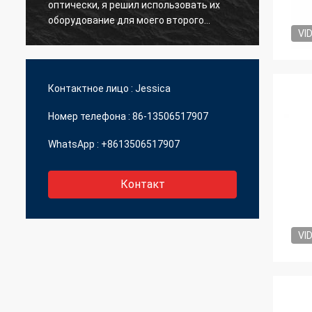
оптически, я решил использовать их
инстр
оборудование для моего второго
лучше
VI
магазина, до настоящего времени все
реаль
мои 10 магазинов над Албанией
для т
использую JingGong оптически только,
пробл
даже для небольших частей они могут
поста
Контактное лицо :
Jessica
дать мне большее качество в
умеренной цене.
Номер телефона :
86-13506517907
WhatsApp :
+8613506517907
Контакт
VI