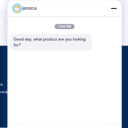
jessica
5
7:04 PM
Good day, what product are you looking 
for?
Продукция
Оптически Lensometer
Оптически рефрактометр
та
Набор объектива Optometry пробный
 конфиденциальности
Все категории