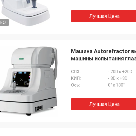
Лучшая Цена
DEO
Машина Autorefractor 
машины испытания глаз
СПХ:
‐ 20D к +20D
КИЛ:
‐ 8D к +8D
Ось:
0° к 180°
Лучшая Цена