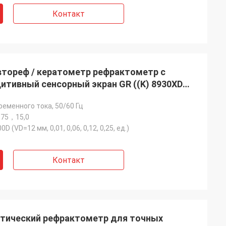
 продаем
Контакт
превосходной
тореф / кератометр рефрактометр с
итивный сенсорный экран GR ((K) 8930XD
ременного тока, 50/60 Гц
,75，15,0
D (VD=12 мм, 0,01, 0,06, 0,12, 0,25, ед.)
Контакт
тический рефрактометр для точных