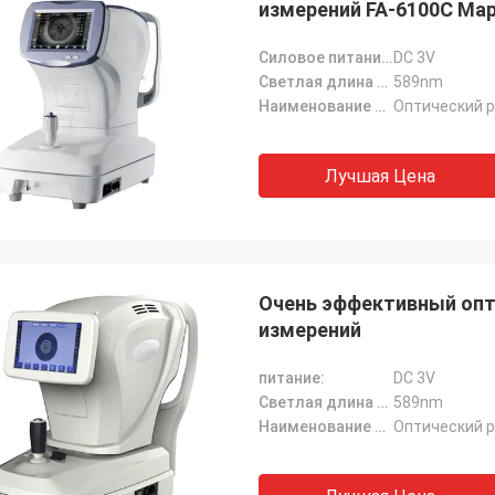
измерений FA-6100C Ма
Силовое питание:
DC 3V
Светлая длина волны:
589nm
Наименование продукта:
Оптический 
Лучшая Цена
Очень эффективный опт
измерений
питание:
DC 3V
Светлая длина волны:
589nm
Наименование продукта:
Оптический 